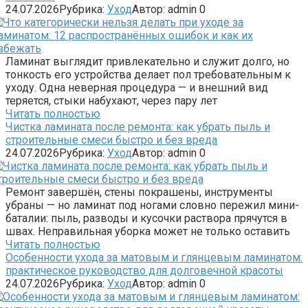
24.07.2026
Рубрика:
Уход
Автор:
admin
0
Ламинат выглядит привлекательно и служит долго, но
тонкость его устройства делает пол требовательным к
уходу. Одна неверная процедура — и внешний вид
теряется, стыки набухают, через пару лет
Читать полностью
Чистка ламината после ремонта: как убрать пыль и
строительные смеси быстро и без вреда
24.07.2026
Рубрика:
Уход
Автор:
admin
0
Ремонт завершён, стены покрашены, инструменты
убраны — но ламинат под ногами словно пережил мини-
баталии: пыль, разводы и кусочки раствора прячутся в
швах. Неправильная уборка может не только оставить
Читать полностью
Особенности ухода за матовым и глянцевым ламинатом:
практическое руководство для долговечной красоты
24.07.2026
Рубрика:
Уход
Автор:
admin
0