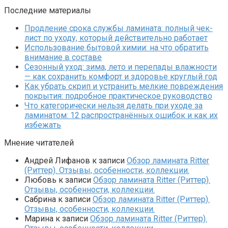
Последние материалы
Продление срока службы ламината: полный чек-
лист по уходу, который действительно работает
Использование бытовой химии: на что обратить
внимание в составе
Сезонный уход: зима, лето и перепады влажности
— как сохранить комфорт и здоровье круглый год
Как убрать скрип и устранить мелкие повреждения
покрытия: подробное практическое руководство
Что категорически нельзя делать при уходе за
ламинатом: 12 распространённых ошибок и как их
избежать
Мнение читателей
Андрей Лифанов
к записи
Обзор ламината Ritter
(Риттер). Отзывы, особенности, коллекции.
Любовь
к записи
Обзор ламината Ritter (Риттер).
Отзывы, особенности, коллекции.
Сабрина
к записи
Обзор ламината Ritter (Риттер).
Отзывы, особенности, коллекции.
Марина
к записи
Обзор ламината Ritter (Риттер).