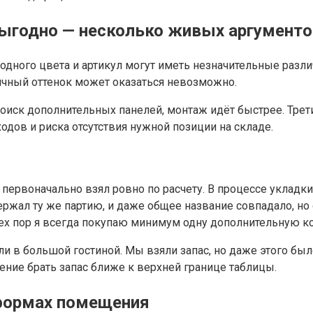
выгодно — несколько живых аргументо
дного цвета и артикул могут иметь незначительные различ
ичный оттенок может оказаться невозможно.
поиск дополнительных панелей, монтаж идёт быстрее. Трети
дов и риска отсутствия нужной позиции на складе.
первоначально взял ровно по расчету. В процессе укладки
ржал ту же партию, и даже общее название совпадало, но 
тех пор я всегда покупаю минимум одну дополнительную ко
ли в большой гостиной. Мы взяли запас, но даже этого бы
ние брать запас ближе к верхней границе таблицы.
 формах помещения