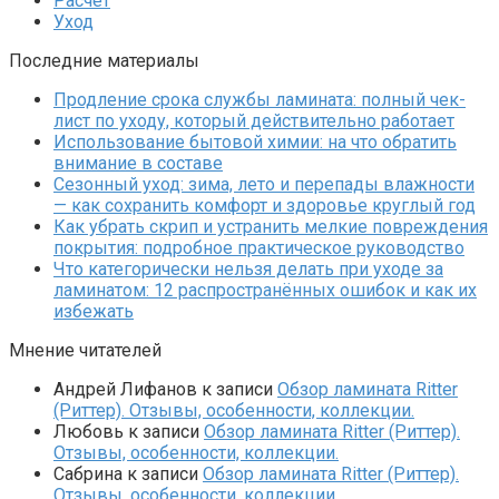
Расчет
Уход
Последние материалы
Продление срока службы ламината: полный чек-
лист по уходу, который действительно работает
Использование бытовой химии: на что обратить
внимание в составе
Сезонный уход: зима, лето и перепады влажности
— как сохранить комфорт и здоровье круглый год
Как убрать скрип и устранить мелкие повреждения
покрытия: подробное практическое руководство
Что категорически нельзя делать при уходе за
ламинатом: 12 распространённых ошибок и как их
избежать
Мнение читателей
Андрей Лифанов
к записи
Обзор ламината Ritter
(Риттер). Отзывы, особенности, коллекции.
Любовь
к записи
Обзор ламината Ritter (Риттер).
Отзывы, особенности, коллекции.
Сабрина
к записи
Обзор ламината Ritter (Риттер).
Отзывы, особенности, коллекции.