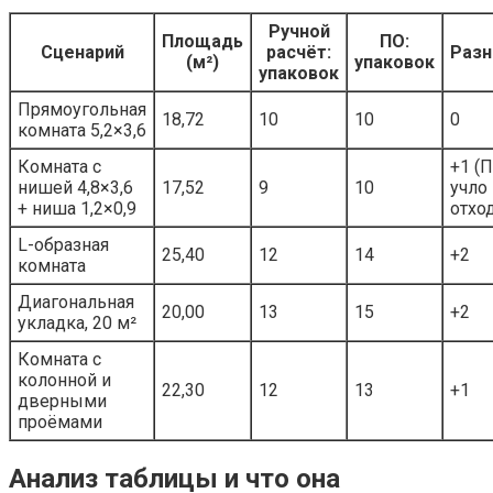
Ручной
Площадь
ПО:
Сценарий
расчёт:
Разн
(м²)
упаковок
упаковок
Прямоугольная
18,72
10
10
0
комната 5,2×3,6
Комната с
+1 (
нишей 4,8×3,6
17,52
9
10
учло
+ ниша 1,2×0,9
отхо
L-образная
25,40
12
14
+2
комната
Диагональная
20,00
13
15
+2
укладка, 20 м²
Комната с
колонной и
22,30
12
13
+1
дверными
проёмами
Анализ таблицы и что она